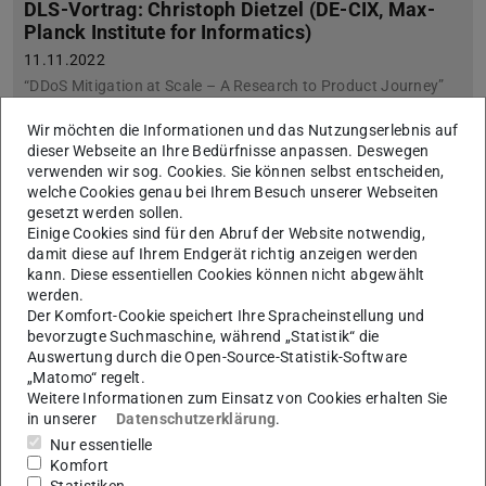
DLS-Vortrag: Christoph Dietzel (DE-CIX, Max-
Planck Institute for Informatics)
11.11.2022
“DDoS Mitigation at Scale – A Research to Product Journey”
Wir möchten die Informationen und das Nutzungserlebnis auf
dieser Webseite an Ihre Bedürfnisse anpassen. Deswegen
verwenden wir sog. Cookies. Sie können selbst entscheiden,
Gastvortrag – Ying Loong Lee (Universiti Tunku
welche Cookies genau bei Ihrem Besuch unserer Webseiten
Abdul Rahman)
gesetzt werden sollen.
10.11.2022
Einige Cookies sind für den Abruf der Website notwendig,
“Joint Baseband and Radio Resource Allocation for 5G
damit diese auf Ihrem Endgerät richtig anzeigen werden
Network Slicing in Heterogeneous Cloud Radio Access
kann. Diese essentiellen Cookies können nicht abgewählt
Networks”
werden.
Im Rahmen eine Gastaufenthaltes am Fachgebiet SEEMOO
Der Komfort-Cookie speichert Ihre Spracheinstellung und
wird Ass. Prof. Ying Loong Lee einen interessanten Vortrag
bevorzugte Suchmaschine, während „Statistik“ die
halten. Dieser wird wohl via Zoom zugänglich sein als auch in…
Auswertung durch die Open-Source-Statistik-Software
„Matomo“ regelt.
Weitere Informationen zum Einsatz von Cookies erhalten Sie
in unserer
Datenschutzerklärung
.
Nur essentielle
Komfort