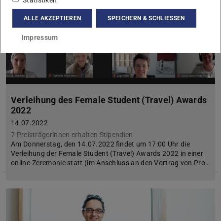
Statistiken
ALLE AKZEPTIEREN
SPEICHERN & SCHLIESSEN
Impressum
Verleihung des Female Student (Travel) Awards
2022
14.07.2022
7 Preisträgerinnen erhalten Stipendien
Am Donnerstag, den 14.07.2022 findet um 17:00 Uhr die
Verleihung der Female Student (Travel) Awards 2022 in einer
online-Zeremonie statt (im Anschluss an den Vortrag von Pro…