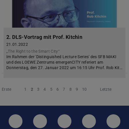
2. DLS-Vortrag mit Prof. Kitchin
21.01.2022
„The Right to the Smart City“
Im Rahmen der 'Distinguished Lecture Series' des SFB MAKI
und des LOEWE Zentrums emergenCITY referiert am
Donnerstag, den 27. Januar 2022 um 16:15 Uhr Prof. Rob Kit…
Erste
Vorherige
1
2
3
4
5
6
7
8
9
10
Nächste
Letzte
LinkedIn-Seite der TU Darmstadt
Instagram-Kanal der TU Darmstad
Bluesky-Kanal der TU D
Facebook-Seite
YouTu