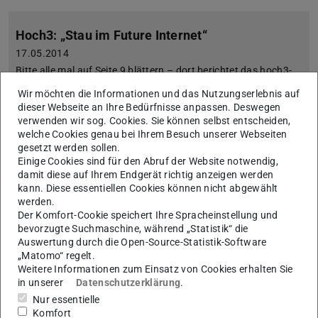
Hoch3: „Stau im Future Internet“
17.05.2014
Bitte alle mal auf Seite 9 blättern – dort berichtet das hoch3-
Team über den „Stau im Future Internet“, dem wir mit MAKI
Wir möchten die Informationen und das Nutzungserlebnis auf
gerne zuvorkommen wollen.
dieser Webseite an Ihre Bedürfnisse anpassen. Deswegen
verwenden wir sog. Cookies. Sie können selbst entscheiden,
welche Cookies genau bei Ihrem Besuch unserer Webseiten
gesetzt werden sollen.
HYPERRAUM.TV: Internet, fit für die Zukunft?
Einige Cookies sind für den Abruf der Website notwendig,
damit diese auf Ihrem Endgerät richtig anzeigen werden
16.12.2013
kann. Diese essentiellen Cookies können nicht abgewählt
Videointerview mit Ralf Steinmetz
werden.
Ralf Steinmetz erklärt MAKI im Interview mit HYPERRAUM.TV
Der Komfort-Cookie speichert Ihre Spracheinstellung und
bevorzugte Suchmaschine, während „Statistik“ die
Auswertung durch die Open-Source-Statistik-Software
„Matomo“ regelt.
Weitere Informationen zum Einsatz von Cookies erhalten Sie
in unserer
Datenschutzerklärung
.
eco-Verband: Apple IOS 7 bringt das Internet an
Nur essentielle
seine Grenzen
Komfort