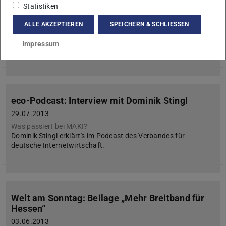
Statistiken
16.09.2013
Pressemitteilung: eco – größter Verband der
ALLE AKZEPTIEREN
SPEICHERN & SCHLIESSEN
Internetwirtschaft in Europa über das Future Internet
++Aktuell: BILD und Golem.de berichten über MAKI-Forschung
Impressum
für das Internet der Zukunft++
eco-Podcast: Interview mit Dominik Stingl
29.07.2013
Was passiert bei MAKI?
Dominik Stingl erklärt's im Podcast des Verbandes für
deutsche Internetwirtschaft.
Welt am Sonntag: Beilage „Mehr Breitband für
Hessen“
03.06.2013