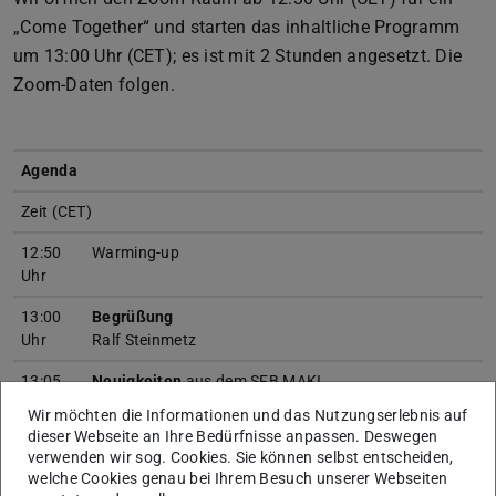
„Come Together“ und starten das inhaltliche Programm
um 13:00 Uhr (CET); es ist mit 2 Stunden angesetzt. Die
Zoom-Daten folgen.
Agenda
Zeit (CET)
12:50
Warming-up
Uhr
13:00
Begrüßung
Uhr
Ralf Steinmetz
13:05
Neuigkeiten
aus dem SFB MAKI
Uhr
Ralf Steinmetz und Michaela Bock
Wir möchten die Informationen und das Nutzungserlebnis auf
dieser Webseite an Ihre Bedürfnisse anpassen. Deswegen
13:30
Transferprojekt T1
verwenden wir sog. Cookies. Sie können selbst entscheiden,
Uhr
„B5G-Cell: Adaptive Millimeterwellen-Netze für 5G
welche Cookies genau bei Ihrem Besuch unserer Webseiten
und künftige Mobilfunksysteme“