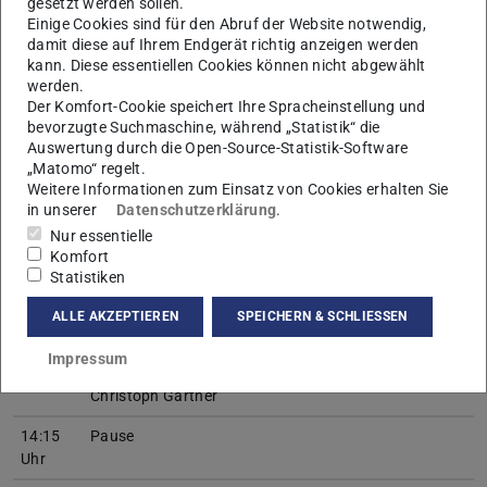
gesetzt werden sollen.
mit dem Industriepartner
NEC Laboratories
Einige Cookies sind für den Abruf der Website notwendig,
Europe
damit diese auf Ihrem Endgerät richtig anzeigen werden
Andres Garcia und Arash Asadi
kann. Diese essentiellen Cookies können nicht abgewählt
werden.
13:45
Transferprojekt T2
Der Komfort-Cookie speichert Ihre Spracheinstellung und
bevorzugte Suchmaschine, während „Statistik“ die
Uhr
„Kontextbasierte Prädiktion der Netzauslastung zur
Auswertung durch die Open-Source-Statistik-Software
Verbesserung der Servicequalität und
„Matomo“ regelt.
Kundenzufriedenheit“
Weitere Informationen zum Einsatz von Cookies erhalten Sie
mit dem Industriepartner
Vodafone GmbH
in unserer
Datenschutzerklärung
.
Patrick Felka
Nur essentielle
Komfort
14:00
Transferprojekt T3
Statistiken
Uhr
„DynSDN: Dynamisches Management von
rekonfigurierbaren Industrie 4.0 Echtzeit-
ALLE AKZEPTIEREN
SPEICHERN & SCHLIESSEN
Kommunikationsnetzen mittels Software-definierter
Infrastruktur“
Impressum
mit dem Industriepartner
Robert Bosch GmbH
Christoph Gärtner
14:15
Pause
Uhr