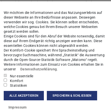
iPhone Light noch einmal einen rasanten Schub
t das Internet für einige Tage an seine Grenzen
Wir möchten die Informationen und das Nutzungserlebnis auf
ofmann, Leiter der Kompetenzgruppe E-Commerce
dieser Webseite an Ihre Bedürfnisse anpassen. Deswegen
verwenden wir sog. Cookies. Sie können selbst entscheiden,
ng (OTA) könnte vor allem die mobilen Netze
welche Cookies genau bei Ihrem Besuch unserer Webseiten
gesetzt werden sollen.
band.
Einige Cookies sind für den Abruf der Website notwendig, damit
diese auf Ihrem Endgerät richtig anzeigen werden kann. Diese
bis zu einem Drittel aller iPhones über das
essentiellen Cookies können nicht abgewählt werden.
Der Komfort-Cookie speichert Ihre Spracheinstellung und
gebracht. Am Tag der Freigabe von IOS 6 stieg
bevorzugte Suchmaschine, während „Statistik“ die Auswertung
einen Schlag um rund 25 Prozent. Schon IOS 5
durch die Open-Source-Statistik-Software „Matomo“ regelt.
Weitere Informationen zum Einsatz von Cookies erhalten Sie in
, iMessage und Siri zu einer 50-prozentigen
unserer
Datenschutzerklärung
.
s gegenüber der Vorgängerversion geführt.
Nur essentielle
Komfort
 völlig neue Strukturen, um dem unbändig
Statistiken
t Prof. Dr.-Ing. Ralf Steinmetz, Leiter des
ALLE AKZEPTIEREN
SPEICHERN & SCHLIESSEN
en-Adaption für das künftige Internet“ an der
sst sich im Rahmen des MAKI-Projekts mit
Impressum