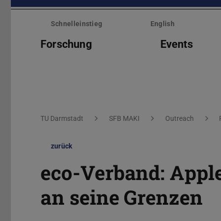
Menü
überspringen
Schnelleinstieg
English
Forschung
Events
Sie befinden sich hier:
TU Darmstadt
SFB MAKI
Outreach
zurück
eco-Verband: Apple 
an seine Grenzen