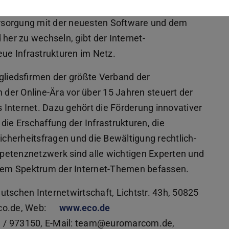
endwann in der Zukunft ermöglichen sollen,
rsorgung mit der neuesten Software und dem
her zu wechseln, gibt der Internet-
eue Infrastrukturen im Netz.
tgliedsfirmen der größte Verband der
n der Online-Ära vor über 15 Jahren steuert der
Internet. Dazu gehört die Förderung innovativer
die Erschaffung der Infrastrukturen, die
Sicherheitsfragen und die Bewältigung rechtlich-
petenznetzwerk sind alle wichtigen Experten und
t dem Spektrum der Internet-Themen befassen.
tschen Internetwirtschaft, Lichtstr. 43h, 50825
eco.de, Web:
www.eco.de
1 / 973150, E-Mail: team@euromarcom.de,