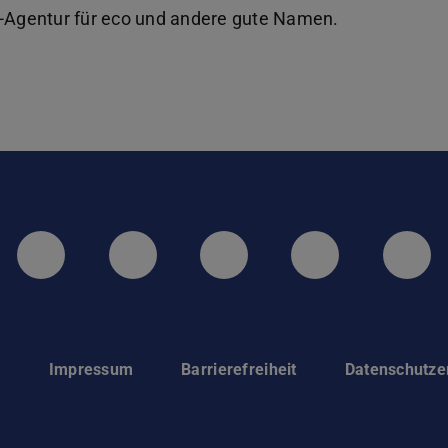
Agentur für eco und andere gute Namen.
LinkedIn-Seite der TU Darmstadt
Instagram-Kanal der TU 
Bluesky-Kanal de
Facebook-
You
p
Impressum
Barrierefreiheit
Datenschutze