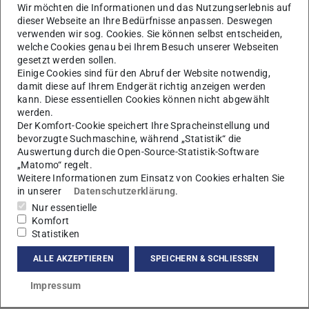
Wir möchten die Informationen und das Nutzungserlebnis auf
dieser Webseite an Ihre Bedürfnisse anpassen. Deswegen
verwenden wir sog. Cookies. Sie können selbst entscheiden,
welche Cookies genau bei Ihrem Besuch unserer Webseiten
gesetzt werden sollen.
Einige Cookies sind für den Abruf der Website notwendig,
damit diese auf Ihrem Endgerät richtig anzeigen werden
Der Sonderforschungsbereich MAKI wünscht allen
kann. Diese essentiellen Cookies können nicht abgewählt
Mitgliedern und ihren Familien frohe und friedliche
werden.
Weihnachtstage!
Der Komfort-Cookie speichert Ihre Spracheinstellung und
bevorzugte Suchmaschine, während „Statistik“ die
Auswertung durch die Open-Source-Statistik-Software
„Matomo“ regelt.
Weitere Informationen zum Einsatz von Cookies erhalten Sie
KONTAKT
in unserer
Datenschutzerklärung
.
Nur essentielle
Komfort
Statistiken
ALLE AKZEPTIEREN
SPEICHERN & SCHLIESSEN
Impressum