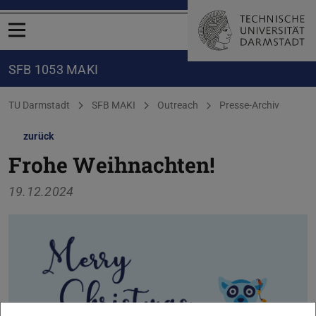
Menü öffnen
SFB 1053 MAKI
Sie befinden sich hier:
TU Darmstadt
SFB MAKI
Outreach
Presse-Archiv
zurück
Frohe Weihnachten!
19.12.2024