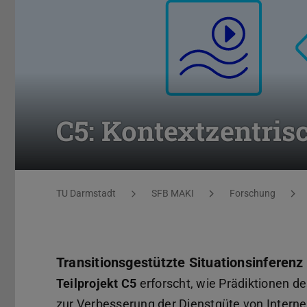
C5: Kontextzentris
Sie befinden sich hier:
TU Darmstadt
SFB MAKI
Forschung
Transitionsgestützte Situationsinferenz
Teilprojekt C5
erforscht, wie Prädiktionen d
zur Verbesserung der Dienstgüte von Intern