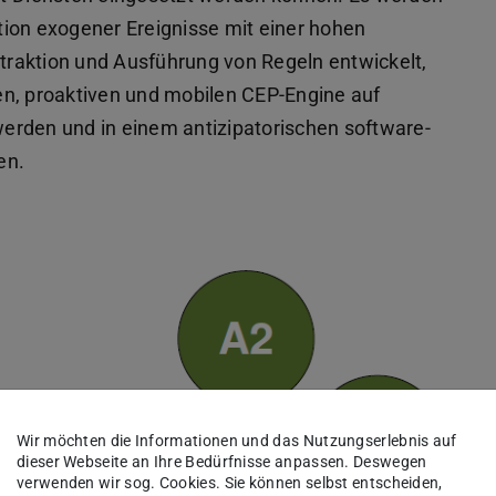
tion exogener Ereignisse mit einer hohen
raktion und Ausführung von Regeln entwickelt,
chen, proaktiven und mobilen CEP-Engine auf
erden und in einem antizipatorischen software-
en.
Wir möchten die Informationen und das Nutzungserlebnis auf
dieser Webseite an Ihre Bedürfnisse anpassen. Deswegen
verwenden wir sog. Cookies. Sie können selbst entscheiden,