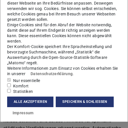
sein sollen, um die hier erlangten Erkenntnisse in späteren
dieser Webseite an Ihre Bedürfnisse anpassen. Deswegen
verwenden wir sog. Cookies. Sie können selbst entscheiden,
Phasen zu generalisieren und allgemeinere
welche Cookies genau bei Ihrem Besuch unserer Webseiten
Nutzungsprädiktionen zu entwickeln. Dabei sollen
gesetzt werden sollen.
Methoden entwickelt werden, mit deren Hilfe
Einige Cookies sind für den Abruf der Website notwendig,
damit diese auf Ihrem Endgerät richtig anzeigen werden
Verdichtungen frühzeitig erkannt und Möglichkeiten zur
kann. Diese essentiellen Cookies können nicht abgewählt
Netzadaption gegeben werden können. Insbesondere die
werden.
Erkennung von Mustern in den Aktivitäten der Menschen,
Der Komfort-Cookie speichert Ihre Spracheinstellung und
bevorzugte Suchmaschine, während „Statistik“ die
mit besonderem Fokus auf deren Abweichungen
Auswertung durch die Open-Source-Statistik-Software
zwischen unterschiedlichen Städten, soll dabei im
„Matomo“ regelt.
Weitere Informationen zum Einsatz von Cookies erhalten Sie
Vordergrund stehen. Hierzu wird ein Methodenmix
in unserer
Datenschutzerklärung
.
praktiziert, der spontane Menschenansammlungen als
Nur essentielle
Prozess erfasst und damit die notwendigen
Komfort
Informationen für die Entwicklung eines Modells des
Statistiken
Benutzerverhaltens in Flash Crowds ermöglicht: Erstens
ALLE AKZEPTIEREN
SPEICHERN & SCHLIESSEN
sollen Muster durch die Analyse von Mitteilungen und
Benutzerverhalten in digitalen sozialen Netzen von innen
Impressum
heraus detektiert und daraus Hinweise für spontane