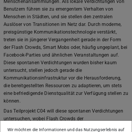
Menschenansammlungen. Als lokale Verdichtungen von
Benutzern führen sie zu emergentem Verhalten von
Menschen in Städten, und sie stellen den zentralen
Auslöser von Transitionen im Netz dar. Durch moderne,
preisgünstige Kommunikationstechnologie verstärkt,
treten sie in jüngerer Vergangenheit gerade in der Form
der Flash Crowds, Smart Mobs oder, häufig ungeplant, bei
Facebook-Parties und ähnlichen Veranstaltungen auf.
Diese spontanen Verdichtungen wurden bisher kaum
untersucht, stellen jedoch gerade die
Kommunikationsinfrastruktur vor die Herausforderung,
die bereitgestellten Ressourcen zu adaptieren, um stets
eine befriedigende Dienstqualität zur Verfügung stellen zu
können.
Das Teilprojekt C04 will diese spontanen Verdichtungen
untersuchen, wobei Flash Crowds der
Untersuchungsgegenstand der ersten Phase von MAKI
Wir möchten die Informationen und das Nutzungserlebnis auf