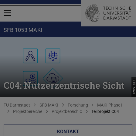
Menü öffnen
SFB 1053 MAKI
Bild: MAKI
C04: Nutzerzentrische Sicht
Sie befinden sich hier:
TU Darmstadt
SFB MAKI
Forschung
MAKI Phase I
Projektbereiche
Projektbereich C
Teilprojekt C04
KONTAKT