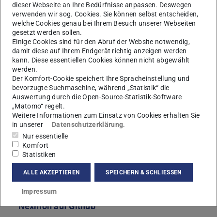
dieser Webseite an Ihre Bedürfnisse anpassen. Deswegen
KONTAKT
verwenden wir sog. Cookies. Sie können selbst entscheiden,
welche Cookies genau bei Ihrem Besuch unserer Webseiten
gesetzt werden sollen.
Einige Cookies sind für den Abruf der Website notwendig,
damit diese auf Ihrem Endgerät richtig anzeigen werden
kann. Diese essentiellen Cookies können nicht abgewählt
werden.
Der Komfort-Cookie speichert Ihre Spracheinstellung und
bevorzugte Suchmaschine, während „Statistik“ die
Auswertung durch die Open-Source-Statistik-Software
Nexmon ist ein C-basiertes Firmware-Patching-Framework
„Matomo“ regelt.
für Broadcom/Cypress WiFi-Chips, mit dem eigene
Weitere Informationen zum Einsatz von Cookies erhalten Sie
Firmware-Patches geschrieben werden können, um
in unserer
Datenschutzerklärung
.
Nur essentielle
beispielsweise den Monitormodus mit Radotap-Headern
Komfort
und Frame-Injektion zu ermöglichen.
Statistiken
ALLE AKZEPTIEREN
SPEICHERN & SCHLIESSEN
Weitere Infos
Impressum
Nexmon auf Github