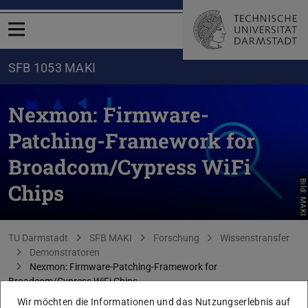
Menü öffnen
SFB 1053 MAKI
Nexmon: Firmware-
Patching-Framework for
Broadcom/Cypress WiFi
Bild: MAKI
Chips
Sie befinden sich hier:
TU Darmstadt
SFB MAKI
Forschung
Wissenstransfer
Demonstratoren
Nexmon: Firmware-Patching-Framework for
Broadcom/Cypress WiFi Chips
Wir möchten die Informationen und das Nutzungserlebnis auf