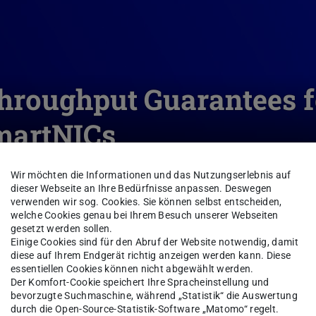
hroughput Guarantees f
martNICs
Wir möchten die Informationen und das Nutzungserlebnis auf
dieser Webseite an Ihre Bedürfnisse anpassen. Deswegen
Wissenstransfer
Demonstratoren
Determination of Thr
verwenden wir sog. Cookies. Sie können selbst entscheiden,
welche Cookies genau bei Ihrem Besuch unserer Webseiten
gesetzt werden sollen.
Einige Cookies sind für den Abruf der Website notwendig, damit
diese auf Ihrem Endgerät richtig anzeigen werden kann. Diese
essentiellen Cookies können nicht abgewählt werden.
 to determine a lower bound for the achievable
Der Komfort-Cookie speichert Ihre Spracheinstellung und
offloaded onto an Netronome Agilio CX SmartNIC.
bevorzugte Suchmaschine, während „Statistik“ die Auswertung
durch die Open-Source-Statistik-Software „Matomo“ regelt.