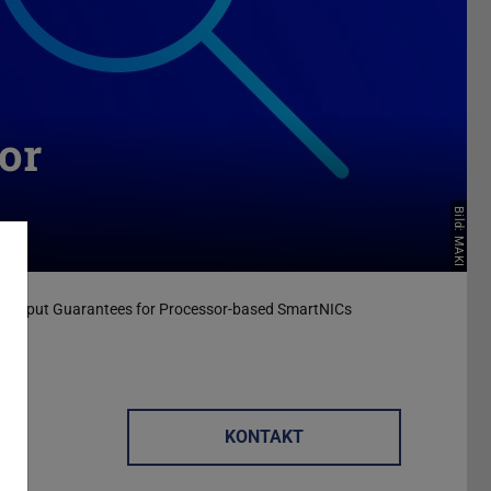
or
Bild: MAKI
oughput Guarantees for Processor-based SmartNICs
KONTAKT