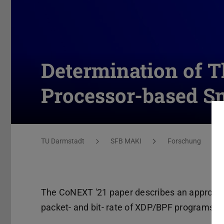
Determination of T
Processor-based S
Sie befinden sich hier:
TU Darmstadt
SFB MAKI
Forschung
The CoNEXT '21 paper describes an approach
packet- and bit- rate of XDP/BPF programs 