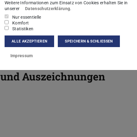
Weitere Informationen zum Einsatz von Cookies erhalten Sie in
n of the approach and all tools and data used in
unserer
Datenschutzerklärung
.
Nur essentielle
Komfort
o repeat the evaluation from the paper and can be
Statistiken
 there worst-case throughput capacity.
ALLE AKZEPTIEREN
SPEICHERN & SCHLIESSEN
ay….
Impressum
te und Auszeichnungen